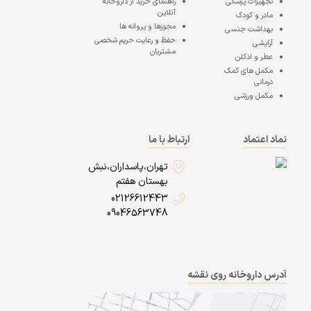
تجهیزات پزشکی
راهنمای خرید از داروخانه
آنلاین
مادر و کودک
مجوزها و پروانه ها
بهداشت جنسی
حفظ و رعایت حریم شخصی
آرایشی
مشتریان
عطر و ادکلن
مکمل های کمک
درمانی
مکمل ورزشی
نماد اعتماد
ارتباط با ما
تهران،پاسداران،نبش
بهستان هفتم
02126612443
09046563748
آدرس داروخانه روی نقشه