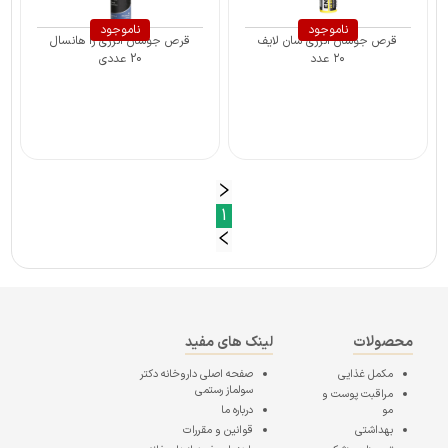
ناموجود
ناموجود
قرص جوشان انرژی سان لایف
قرص جوشان انرژی زا هانسال
۲۰ عدد
20 عددی
1
محصولات
لینک های مفید
مکمل غذایی
صفحه اصلی
داروخانه دکتر
سولماز رستمی
مراقبت پوست و
مو
درباره ما
بهداشتی
قوانین و مقررات