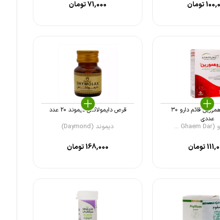
100,
تومان
71,000
تومان
کپسول روهمورین قائم دارو ۳۰
قرص دایمولاکس دیموند 20 عدد
عددی
Gh ...
دیموند (Daymond)
111,
تومان
168,000
تومان