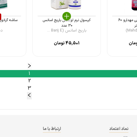
روغن پارافین خوراکی مهدارو 60
کپسول نرم لومکس باریج اسانس
ساشه گرانول پس
ر
30 عدد
باریج اسانس (Barij E ...
دینه
مان
45,501
تومان
1
2
3
نماد اعتماد
ارتباط با ما