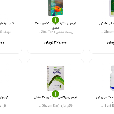
50 گرم
کپسول لاکتوکر زیست تخمیر - 30
عددی
زیست تخمیر (Zist Tak ...
نوتک فار (now Tech
مان
360,000
تومان
000
کپسول نرم سوپرمینت ۲۰ میلی گرم
کپسول رولاکس قائم دارو 30 عددی
کرم ونوگل
...
قائم دارو (Ghaem Dar ...
گل دارو (