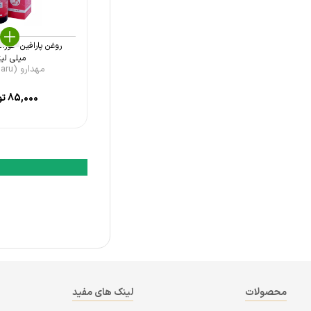
مهدارو (Mahdaru)
گسترش میلاد فارمد (Gostaresh
Milad Pharmed)
میلی لیت
مهدارو (Mahdaru)
باریج اسانس (Barij Essence)
85,000
تو
رازک (Razak)
سپیداج (Sepidaj)
سپید طب (Sepid Teb)
نوترالب (Nutralab)
هیمالیا (Himalaya)
ایران داروک (Iran Darouk)
دینه (Dineh)
تیلوتس فارما(Tillotts Pharma)
محصولات
لینک های مفید
نوتک فار (Know Tech Phar)