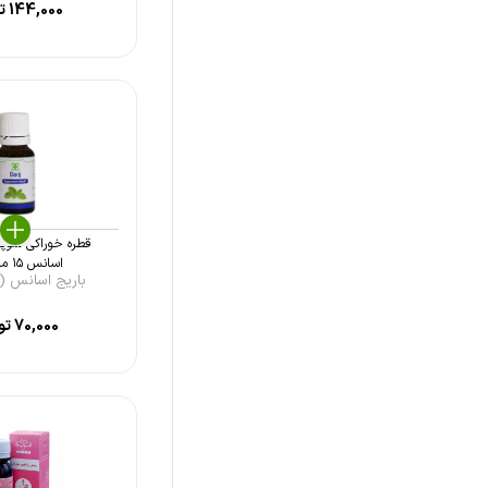
144,000
تو
نونا دارو پارس (Nona Daru
Pars)
خرمان (Khorraman)
قائم دارو (Ghaem Darou)
داروپخش (Darupakhsh)
بیوکربن (Biocarbon)
تولید دارو (Toliddaru)
قطره خوراکی سوپر
اسانس ۱۵ میلی ...
اکسیر گستر اسپادانا (Exir Gostar
باریج اسانس (Barij E ...
Espadana)
70,000
تو
وانلایت (One Lyte)
زیست تخمیر (Zist Takhmir)
کیمیاگر توس (kimiagar Toos)
سینا فرآور (Sina Faravar)