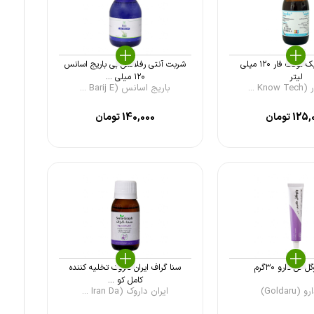
شربت رکولیک نوتک فار ۱۲۰ میلی
شربت آنتی رفلاکس بی باریج اسانس
لیتر
۱۲۰ میلی ...
K ...
باریج اسانس (Barij E ...
125,
تومان
140,000
تومان
 گل دارو ۳۰گرم
سنا گراف ایران داروک تخلیه کننده
کامل کو ...
Goldaru)
ایران داروک (Iran Da ...