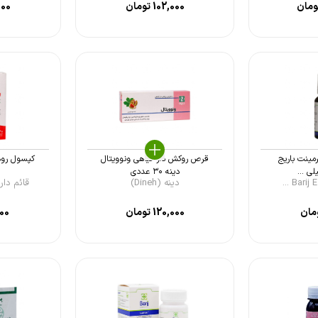
مان
102,000
تومان
000
مینت باریج
قرص روکش دار گیاهی ونوویتال
دینه ۳۰ عددی
دینه (Dineh)
قائم دارو (aem Dar
مان
120,000
تومان
000