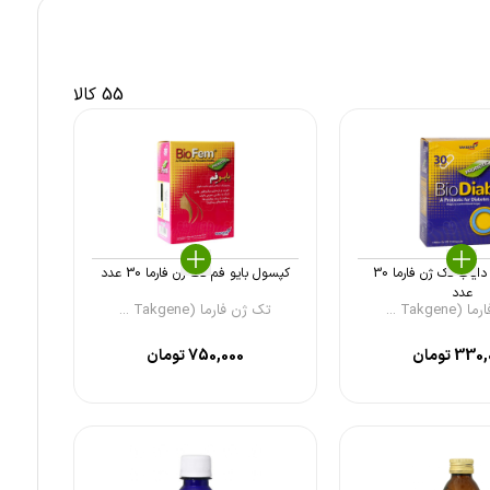
55 کالا
کپسول بایو دایاب تک ژن فارما 30
کپسول بایو فم تک ژن فارما 30 عدد
عدد
Takge ...
تک ژن فارما (Takgene ...
330,
تومان
750,000
تومان