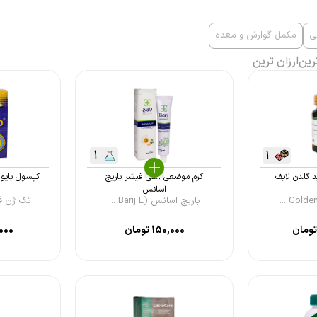
ی
مکمل گوارش و معده
رین
ارزان ترین
1
1
 گلدن لایف
کرم موضعی آنتی ‎فیشر باریج
اسانس
باریج اسانس (Barij E ...
تک ژن فارما (ne
ومان
150,000
تومان
000