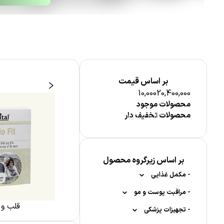
بر اساس قیمت
10,000
20,400,000
محصولات موجود
محصولات تخفیف دار
قیمت (ریال)
بر اساس زیرگروه محصول
-
مکمل غذایی
-
-
مواد معدنی
مراقبت پوست و مو
قویت حافطه
کلیه و مجاری ادراری
قلب و 
-
-
-
-
کلسیم
تجهیزات پزشکی
مکمل کودکان
مراقبت پوست صورت