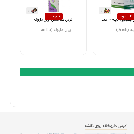
1
1
ناموجود
ناموجود
یلیوم دینه 10 عدد
قرص سنالاکس ایران داروک
 (Dineh)
ایران داروک (Iran Da ...
آدرس داروخانه روی نقشه