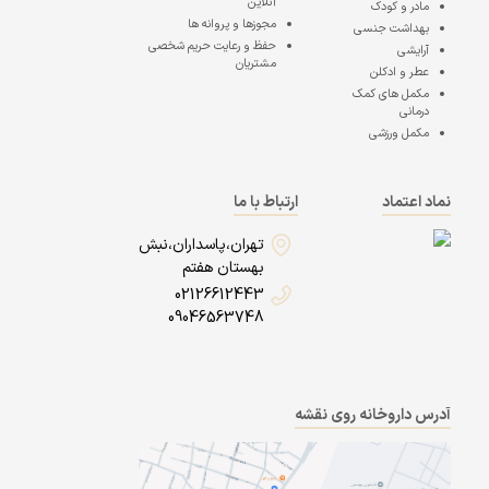
آنلاین
مادر و کودک
مجوزها و پروانه ها
بهداشت جنسی
حفظ و رعایت حریم شخصی
آرایشی
مشتریان
عطر و ادکلن
مکمل های کمک
درمانی
مکمل ورزشی
نماد اعتماد
ارتباط با ما
تهران،پاسداران،نبش
بهستان هفتم
02126612443
09046563748
آدرس داروخانه روی نقشه