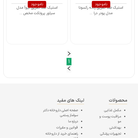
ناموجود
ناموجود
استیک ضد تعریق زنانه رکسونا
استیک ضد تعریق نیوآ مدل
مدل پودر درا ...
سیلور پروتکت مخص ...
1
محصولات
لینک های مفید
مکمل غذایی
صفحه اصلی
داروخانه دکتر
سولماز رستمی
مراقبت پوست و
مو
درباره ما
بهداشتی
قوانین و مقررات
تجهیزات پزشکی
راهنمای خرید از داروخانه