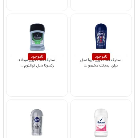
ناموجود
ناموجود
استیک ضد تعریق نیوآ مدل
استیک ضد تعریق مردانه
درای ایمپکت مخصو ...
رکسونا مدل کوانتوم ...