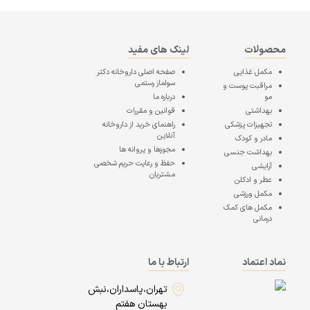
محصولات
لینک های مفید
مکمل غذایی
صفحه اصلی
داروخانه دکتر
سولماز رستمی
مراقبت پوست و
مو
درباره ما
بهداشتی
قوانین و مقررات
تجهیزات پزشکی
راهنمای خرید از داروخانه
آنلاین
مادر و کودک
مجوزها و پروانه ها
بهداشت جنسی
حفظ و رعایت حریم شخصی
آرایشی
مشتریان
عطر و ادکلن
مکمل ورزشی
مکمل های کمک
درمانی
نماد اعتماد
ارتباط با ما
تهران،پاسداران،نبش
بهستان هفتم