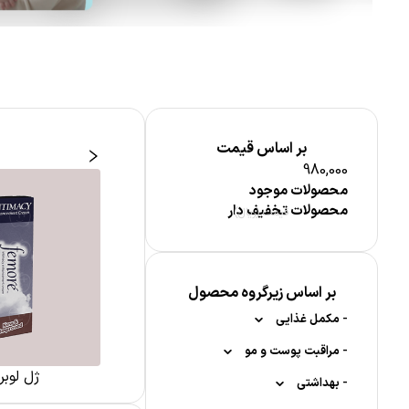
بر اساس قیمت
980,000
محصولات موجود
محصولات تخفیف دار
قیمت (ریال)
بر اساس زیرگروه محصول
-
مکمل غذایی
-
-
مواد معدنی
مراقبت پوست و مو
ژل لوبر
-
-
-
-
بهداشتی
کلسیم
مکمل کودکان
مراقبت پوست صورت