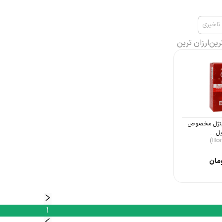
تاخیری
رین
ارزان ترین
بنژل مخصوص
مان
1