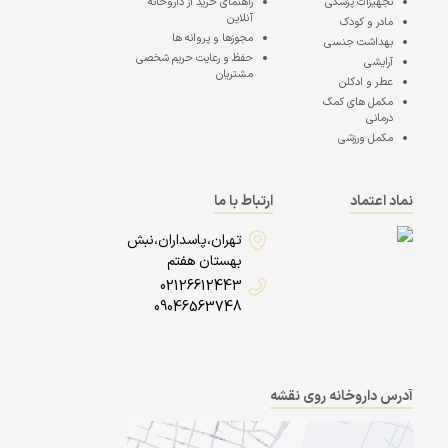
تجهیزات پزشکی
راهنمای خرید از داروخانه
آنلاین
مادر و کودک
مجوزها و پروانه ها
بهداشت جنسی
حفظ و رعایت حریم شخصی
آرایشی
مشتریان
عطر و ادکلن
مکمل های کمک
درمانی
مکمل ورزشی
نماد اعتماد
ارتباط با ما
تهران،پاسداران،نبش
بهستان هفتم
02126612443
09046563748
آدرس داروخانه روی نقشه