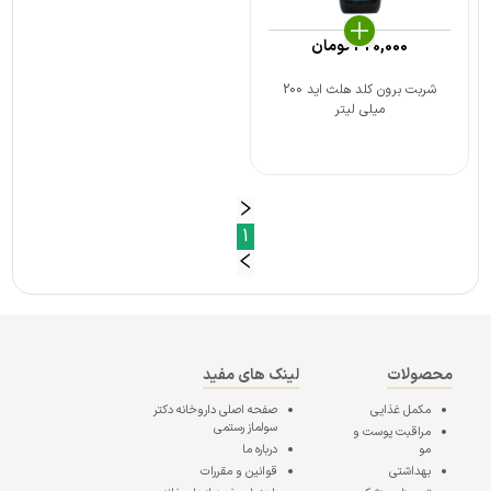
320,000
تومان
شربت برون کلد هلث اید 200
میلی لیتر
1
محصولات
لینک های مفید
مکمل غذایی
صفحه اصلی
داروخانه دکتر
سولماز رستمی
مراقبت پوست و
مو
درباره ما
بهداشتی
قوانین و مقررات