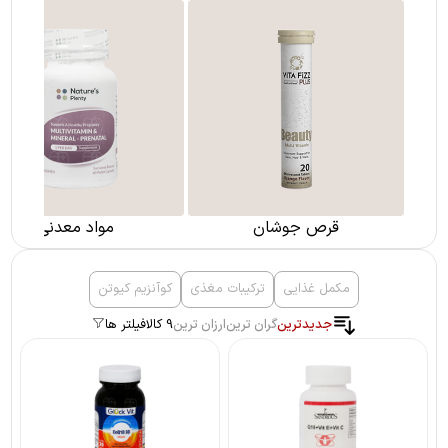
قرص جوشان
مواد معدنی
مکمل غذایی
ترکیبات مغذی
کوآنزیم کیوتن
جدیدترین
گران ترین
ارزان ترین
9 کالا
فیلتر ها