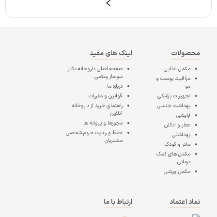
محصولات
لینک های مفید
مکمل غذایی
صفحه اصلی
داروخانه دکتر
سولماز رستمی
مراقبت پوست و
مو
درباره ما
تجهیزات پزشکی
قوانین و مقررات
بهداشت جنسی
راهنمای خرید از داروخانه
آنلاین
آرایشی
مجوزها و پروانه ها
عطر و ادکلن
حفظ و رعایت حریم شخصی
بهداشتی
مشتریان
مادر و کودک
مکمل های کمک
درمانی
مکمل ورزشی
نماد اعتماد
ارتباط با ما