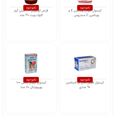
ناموجود
ناموجود
کپسول کیوتن ویتامین E و
قرص کوکیوتن 30 میلی گرم
ویتامین C سندروس ...
گلوک ویت 30 عدد
ناموجود
ناموجود
کپسول فرتیل سان ام آمیتامین
کپسول کیوتن پلاس ۱۰۰
90 عددی
یوروویتال ۶۰ عدد