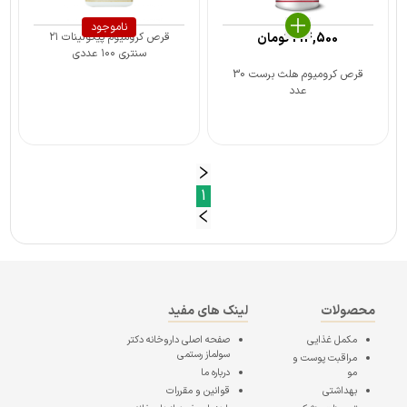
ناموجود
214,500
تومان
قرص کرومیوم پیکولینات ۲۱
سنتری ۱۰۰ عددی
قرص کرومیوم هلث برست 30
عدد
1
محصولات
لینک های مفید
مکمل غذایی
صفحه اصلی
داروخانه دکتر
سولماز رستمی
مراقبت پوست و
مو
درباره ما
بهداشتی
قوانین و مقررات