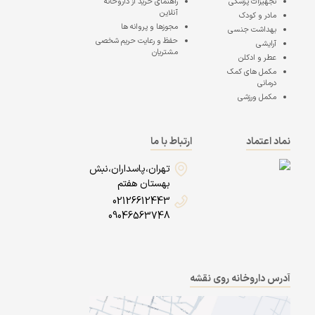
تجهیزات پزشکی
راهنمای خرید از داروخانه
آنلاین
مادر و کودک
مجوزها و پروانه ها
بهداشت جنسی
حفظ و رعایت حریم شخصی
آرایشی
مشتریان
عطر و ادکلن
مکمل های کمک
درمانی
مکمل ورزشی
نماد اعتماد
ارتباط با ما
تهران،پاسداران،نبش
بهستان هفتم
02126612443
09046563748
آدرس داروخانه روی نقشه