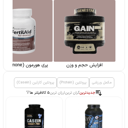
افزایش حجم و وزن
پری هورمون (pre hormone)
مکمل ورزشی
پروتئین (Protein)
پروتئین کازئین (Casein)
جدیدترین
گران ترین
ارزان ترین
5 کالا
فیلتر ها