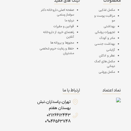
محصولات
لینک های مفید
مکمل غذایی
صفحه اصلی
داروخانه دکتر
سولماز رستمی
مراقبت پوست و
مو
درباره ما
بهداشتی
قوانین و مقررات
تجهیزات پزشکی
راهنمای خرید از داروخانه
آنلاین
مادر و کودک
مجوزها و پروانه ها
بهداشت جنسی
حفظ و رعایت حریم شخصی
آرایشی
مشتریان
عطر و ادکلن
مکمل های کمک
درمانی
مکمل ورزشی
نماد اعتماد
ارتباط با ما
تهران،پاسداران،نبش
بهستان هفتم
02126612443
09046563748