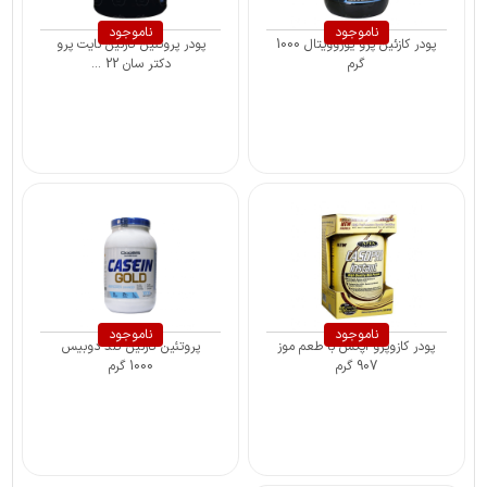
ناموجود
ناموجود
پودر کازئین پرو یوروویتال 1000
پودر پروتئین کازئین نایت پرو
گرم
دکتر سان 22 ...
ناموجود
ناموجود
پودر کازوپرو اپکس با طعم موز
پروتئین کازئین گلد دوبیس
907 گرم
1000 گرم