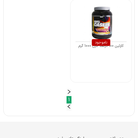
ناموجود
کازئین 100 درصد کارن 1000 گرم
1