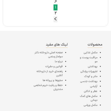
1
2
محصولات
لینک های مفید
مکمل غذایی
صفحه اصلی
داروخانه دکتر
سولماز رستمی
مراقبت پوست و
مو
درباره ما
بهداشتی
قوانین و مقررات
تجهیزات پزشکی
راهنمای خرید از داروخانه
آنلاین
مادر و کودک
مجوزها و پروانه ها
بهداشت جنسی
حفظ و رعایت حریم شخصی
آرایشی
مشتریان
عطر و ادکلن
مکمل های کمک
درمانی
مکمل ورزشی