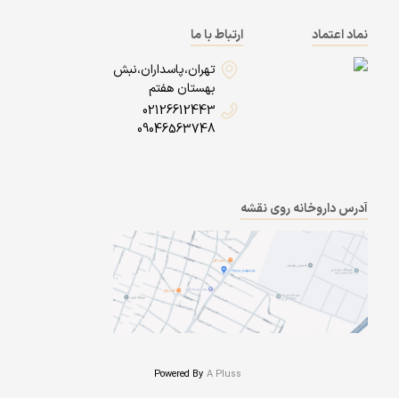
نماد اعتماد
ارتباط با ما
تهران،پاسداران،نبش
بهستان هفتم
02126612443
09046563748
آدرس داروخانه روی نقشه
Powered By
A Pluss