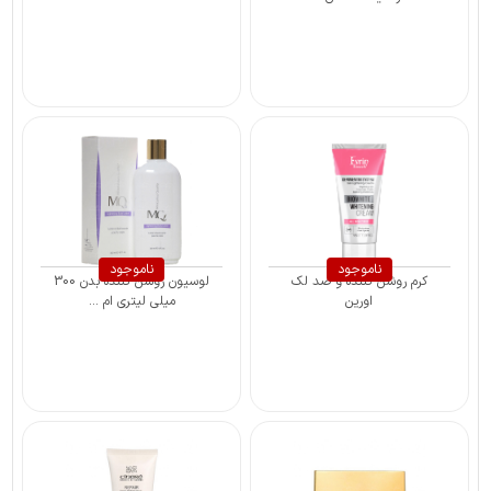
ناموجود
ناموجود
کرم روشن کننده و ضد لک
لوسیون روشن کننده بدن 300
اورین
میلی لیتری ام ...