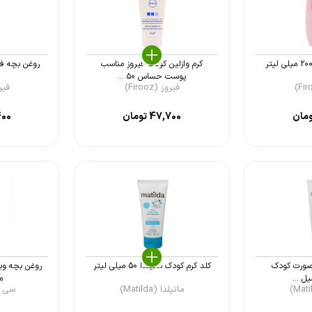
کرم وازلین کودک فیروز مناسب
روغن بچه فی
پوست حساس ۵۰ ...
فیروز (Firooz)
فیروز 
مان
47,700
تومان
400
 صورت کودک
کلد کرم کودک ماتیلدا 50 میلی لیتر
م
ماتیلدا (Matilda)
سی گل (l