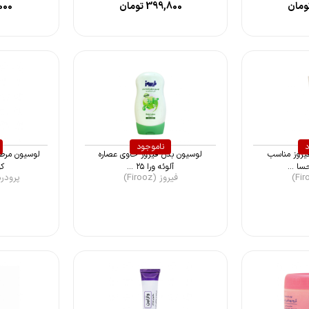
ومان
399,800
تومان
000
د
ناموجود
یروز مناسب
لوسیون بدن فیروز حاوی عصاره
لوسیون مرطو
ا ...
آلوئه ورا ۲۵ ...
کو
فیروز (Firooz)
پرودرما (ma