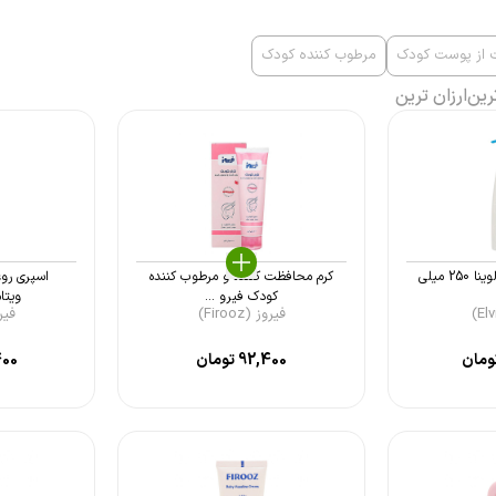
ت از پوست کودک
مرطوب کننده کودک
رین
ارزان ترین
لوسیون بدن کودک الوینا 250 میلی
کرم محافظت کننده و مرطوب کننده
اسپری رو
کودک فیرو ...
ویتامین E
فیروز (Firooz)
فیروز 
ومان
92,400
تومان
400