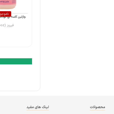
ناموجو
وازلین کاسه ای کودک فیروز
فیروز (Firooz)
محصولات
لینک های مفید