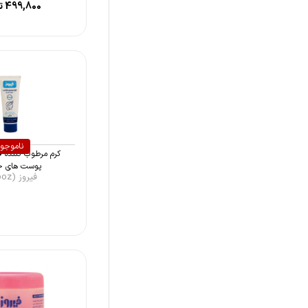
499,800
ت
ایروکس (Irox)
سی گل (Seagull)
ماتیلدا (Matilda)
چیکو (Chicco)
کلوران بِ بِ (Klorane bébé)
ناموجو
کرم مرطوب کننده ف
پوست های حس
فیروز (Firooz)