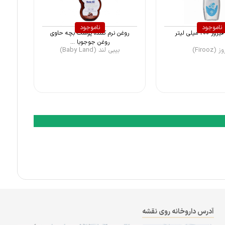
ناموجود
ناموجود
۲ میلی لیتر
روغن نرم کننده پوست بچه حاوی
روغن جوجوبا ...
(Firooz)
بیبی لند (Baby Land)
آدرس داروخانه روی نقشه