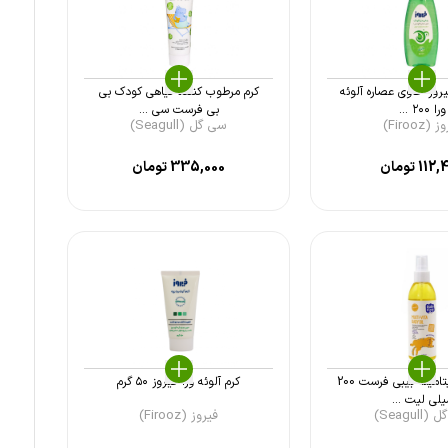
روز حاوی عصاره آلوئه
کرم مرطوب کننده گیاهی کودک بی
ورا ۲۰۰ ...
بی فرست سی ...
(Firooz)
سی گل (Seagull)
112,
تومان
335,000
تومان
روغن بچه ویتامینه بیبی فرست 200
کرم آلوئه ورا فیروز ۵۰ گرم
یلی لیت ...
Seagul)
فیروز (Firooz)