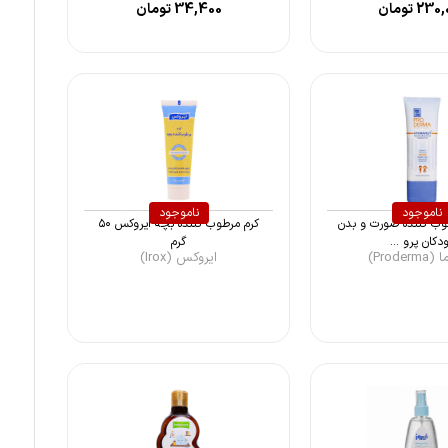
230,
تومان
34,400
تومان
ناموجود
ناموجود
ب کننده صورت و بدن
کرم مرطوب کننده بچه ایروکس ۵۰
دکان پرو ...
گرم
Proder)
ایروکس (Irox)