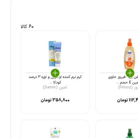
60 کالا
غن بچه فیروز حاوی
کرم نرم کننده اوسرین و اوره ۳ درصد
 حجم ...
کودکا ...
(Firooz)
ثمین (Samin)
112,
تومان
358,800
تومان