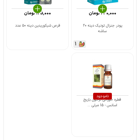
240,000
تومان
125,000
تومان
پودر جنرال تونیک دینه ۲۰
قرص شیکوریدین دینه ۵۰ عدد
ساشه
1
ناموجود
قطره خوراکی ترخون باریج
اسانس - 15 میلی ...