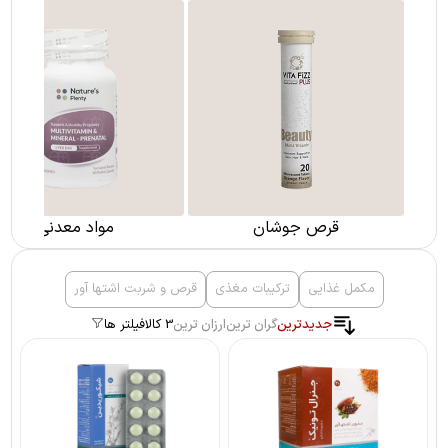
قرص جوشان
مواد معدنی
مکمل غذایی
ترکیبات مغذی
قرص و شربت اشتها آور
جدیدترین
گران ترین
ارزان ترین
3 کالا
فیلتر ها