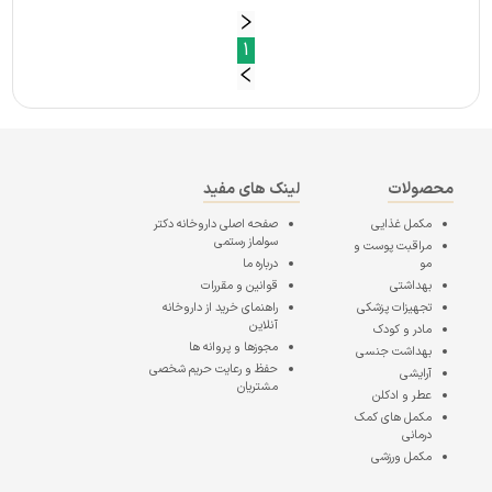
1
محصولات
لینک های مفید
مکمل غذایی
صفحه اصلی
داروخانه دکتر
سولماز رستمی
مراقبت پوست و
مو
درباره ما
بهداشتی
قوانین و مقررات
تجهیزات پزشکی
راهنمای خرید از داروخانه
آنلاین
مادر و کودک
مجوزها و پروانه ها
بهداشت جنسی
حفظ و رعایت حریم شخصی
آرایشی
مشتریان
عطر و ادکلن
مکمل های کمک
درمانی
مکمل ورزشی