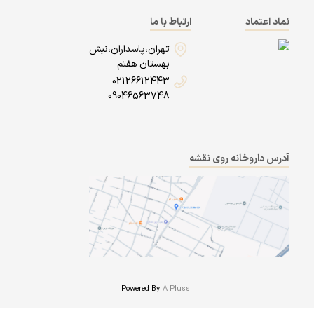
نماد اعتماد
ارتباط با ما
تهران،پاسداران،نبش
بهستان هفتم
02126612443
09046563748
آدرس داروخانه روی نقشه
Powered By
A Pluss