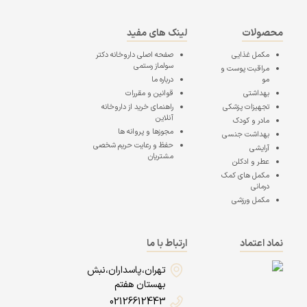
محصولات
لینک های مفید
مکمل غذایی
صفحه اصلی
داروخانه دکتر
سولماز رستمی
مراقبت پوست و
مو
درباره ما
بهداشتی
قوانین و مقررات
تجهیزات پزشکی
راهنمای خرید از داروخانه
آنلاین
مادر و کودک
مجوزها و پروانه ها
بهداشت جنسی
حفظ و رعایت حریم شخصی
آرایشی
مشتریان
عطر و ادکلن
مکمل های کمک
درمانی
مکمل ورزشی
نماد اعتماد
ارتباط با ما
تهران،پاسداران،نبش
بهستان هفتم
02126612443