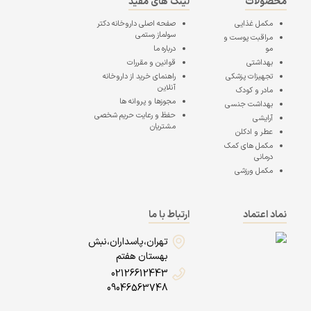
محصولات
لینک های مفید
مکمل غذایی
صفحه اصلی
داروخانه دکتر
سولماز رستمی
مراقبت پوست و
مو
درباره ما
بهداشتی
قوانین و مقررات
تجهیزات پزشکی
راهنمای خرید از داروخانه
آنلاین
مادر و کودک
مجوزها و پروانه ها
بهداشت جنسی
حفظ و رعایت حریم شخصی
آرایشی
مشتریان
عطر و ادکلن
مکمل های کمک
درمانی
مکمل ورزشی
نماد اعتماد
ارتباط با ما
تهران،پاسداران،نبش
بهستان هفتم
02126612443
09046563748