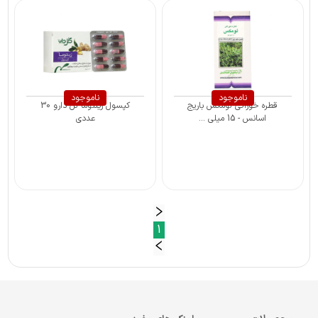
ناموجود
ناموجود
قطره خوراکی لومکس باریج
کپسول زینتوما گل دارو 30
اسانس - 15 میلی ...
عددی
1