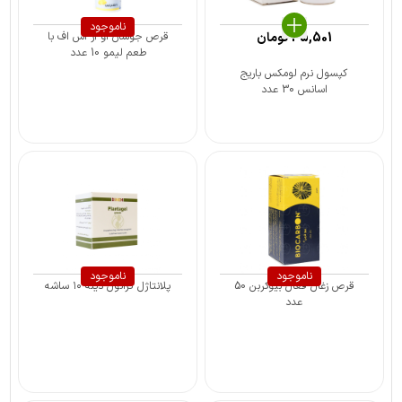
ناموجود
45,501
تومان
قرص جوشان او آر اس اف با
طعم لیمو 10 عدد
کپسول نرم لومکس باریج
اسانس 30 عدد
ناموجود
ناموجود
قرص زغال فعال بیوکربن 50
پلانتاژل گرانول دینه ۱۰ ساشه
عدد