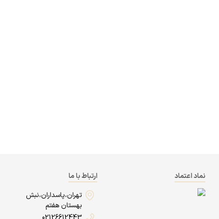
نماد اعتماد
ارتباط با ما
تهران،پاسداران،نبش
بهستان هفتم
02126612443